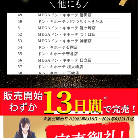
57
ドン・キホーテ 境大橋店
58
ドン・キホーテ 下館店
59
MEGAドン・キホーテUNY 佐原東店
60
ドン・キホーテ 宇都宮簗瀬店
61
ドン・キホーテ アピタ宇都宮店
62
キラキラドンキトナリエ宇都宮店
63
ドン・キホーテ 栃木平柳店
64
MEGAドン・キホーテ 黒磯店
65
ドン・キホーテ 大田原店
66
ドン・キホーテ 小山駅前店
67
ドン・キホーテ 高崎店
68
キラキラドンキ高崎西口店
69
ドン・キホーテ太田店
70
ドン・キホーテ ガーデン前橋店
71
MEGAドン・キホーテUNY 伊勢崎東店
72
ドン・キホーテ 伊勢崎店
73
ドン・キホーテUNY 藤岡店
74
MEGAドン・キホーテ 桐生店
75
ドン・キホーテ 吉岡店
76
MEGAドン・キホーテ 浦和原山店
77
ドン・キホーテ 与野店