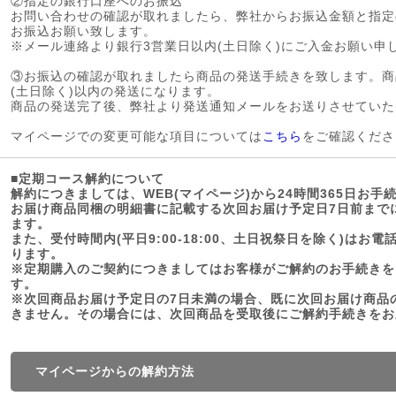
②指定の銀行口座へのお振込
お問い合わせの確認が取れましたら、弊社からお振込金額と指定
お振込お願い致します。
※メール連絡より銀行3営業日以内(土日除く)にご入金お願い申
③お振込の確認が取れましたら商品の発送手続きを致します。商
(土日除く)以内の発送になります。
商品の発送完了後、弊社より発送通知メールをお送りさせていた
マイページでの変更可能な項目については
こちら
をご確認くださ
■定期コース解約について
解約につきましては、WEB(マイページ)から24時間365日お手
お届け商品同梱の明細書に記載する次回お届け予定日7日前まで
ます。
また、受付時間内(平日9:00-18:00、土日祝祭日を除く)はお電話(
ります。
※定期購入のご契約につきましてはお客様がご解約のお手続きを
す。
※次回商品お届け予定日の7日未満の場合、既に次回お届け商品
きません。その場合には、次回商品を受取後にご解約手続きをお
マイページからの解約方法