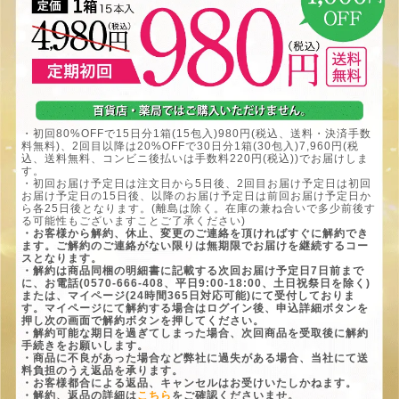
142
ドン・キホーテ 高田馬場駅前店
143
ドン・キホーテ 新大久保駅前店
144
プラチナドン・キホーテ 白金台店
145
ドン・キホーテ 六本木店
146
ドン・キホーテ 葛西店
147
ドン・キホーテ鶯谷店
148
MEGAドンキ渋谷別館
・初回80%OFFで15日分1箱(15包入)980円(税込、送料・決済手数
149
MEGAドン・キホーテ 渋谷本店
料無料)、2回目以降は20%OFFで30日分1箱(30包入)7,960円(税
込、送料無料、コンビニ後払いは手数料220円(税込))でお届けしま
150
ドン・キホーテ 中目黒本店
す。
151
ドン・キホーテ 池袋東口駅前店
・初回お届け予定日は注文日から5日後、2回目お届け予定日は初回
お届け予定日の15日後、以降のお届け予定日は前回お届け予定日か
152
ドン・キホーテ 北池袋店
ら各25日後となります。(離島は除く。在庫の兼ね合いで多少前後す
153
ドン・キホーテ 池袋駅西口店
る可能性もございますことご了承ください)
・お客様から解約、休止、変更のご連絡を頂ければすぐに解約でき
154
MEGAドン・キホーテ 板橋志村店
ます。ご解約のご連絡がない限りは無期限でお届けを継続するコー
155
ドン・キホーテ成増店
スとなります。
・解約は商品同梱の明細書に記載する次回お届け予定日7日前まで
156
ドン・キホーテ 練馬店
に、お電話(0570-666-408、平日9:00-18:00、土日祝祭日を除く)
157
ドン・キホーテ エッセンス 関町店
または、マイページ(24時間365日対応可能)にて受付しておりま
す。マイページにて解約する場合はログイン後、申込詳細ボタンを
158
ドン・キホーテ 中野駅前店
押し次の画面で解約ボタンを押してください。
159
ドン・キホーテ 環七方南町店
・解約可能な期日を過ぎてしまった場合、次回商品を受取後に解約
手続きをお願いします。
160
ピカソ 桜上水店
・商品に不良があった場合など弊社に過失がある場合、当社にて送
161
ドン・キホーテ 環八世田谷店
料負担のうえ返品を承ります。
・お客様都合による返品、キャンセルはお受けいたしかねます。
162
ドン・キホーテ 下北沢店
・解約、返品の詳細は
こちら
をご確認くださいませ。