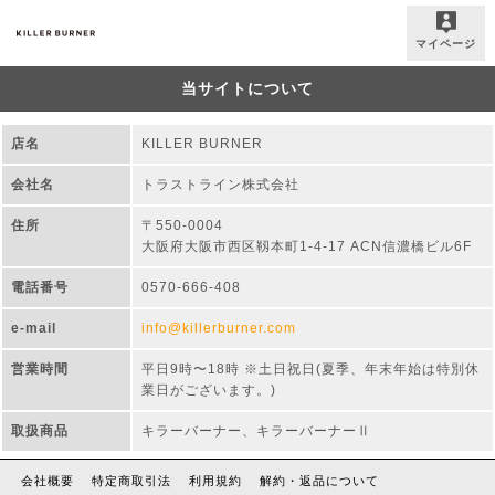
マイページ
当サイトについて
店名
KILLER BURNER
会社名
トラストライン株式会社
住所
〒550-0004
大阪府大阪市西区靱本町1-4-17 ACN信濃橋ビル6F
電話番号
0570-666-408
e-mail
info@killerburner.com
営業時間
平日9時〜18時 ※土日祝日(夏季、年末年始は特別休
業日がございます。)
取扱商品
キラーバーナー、キラーバーナーⅡ
会社概要
特定商取引法
利用規約
解約・返品について